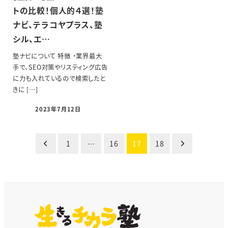
トの比較！個人的４選！塾
ナビ、テラコヤプラス、塾
シル、エ…
塾ナビについて 特徴 ・業界最大
手で、SEO対策やリスティング広告
に力も入れているので検索したと
きに […]
2023年7月12日
投
1
…
16
17
18
稿
の
ペ
ー